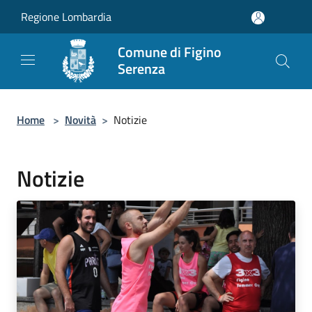
Salta al contenuto principale
Regione Lombardia
Comune di Figino
Serenza
Home
>
Novità
>
Notizie
Notizie