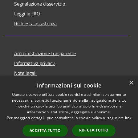
Segnalazione disservizio
Leggi le FAQ
Richiesta assistenza
Amministrazione trasparente
Informativa privacy
Note legali
×
Dichiarazione di accessibilità
Informazioni sui cookie
Questo sito web utilizza cookie tecnici e assimilati strettamente
necessari al corretto funzionamento e alla navigazione del sito,
nonché un cookie tecnico analitico al solo fine di elaborare
informazioni statistiche, aggregate e anonime.
RSS
Copyright © 2026 • Comune di
Per maggiori dettagli, può consultare la cookie policy al seguente
link
Accessibilità
Figino Serenza • Powered by
Privacy
Municipium
Accesso
•
RIFIUTA TUTTO
ACCETTA TUTTO
Cookie
redazione