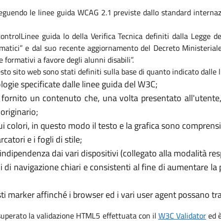
eguendo le linee guida WCAG 2.1 previste dallo standard internaz
i controlLinee guida lo della Verifica Tecnica definiti dalla Legge
formatici” e dal suo recente aggiornamento del Decreto Ministeri
e formativi a favore degli alunni disabili”.
sto sito web sono stati definiti sulla base di quanto indicato dalle
logie specificate dalle linee guida del W3C;
 fornito un contenuto che, una volta presentato all'utente
originario;
 colori, in questo modo il testo e la grafica sono comprensib
tori e i fogli di stile;
’indipendenza dai vari dispositivi (collegato alla modalità re
i di navigazione chiari e consistenti al fine di aumentare la
usti marker affinché i browser ed i vari user agent possano t
 superato la validazione HTML5 effettuata con il
W3C Validator
ed è