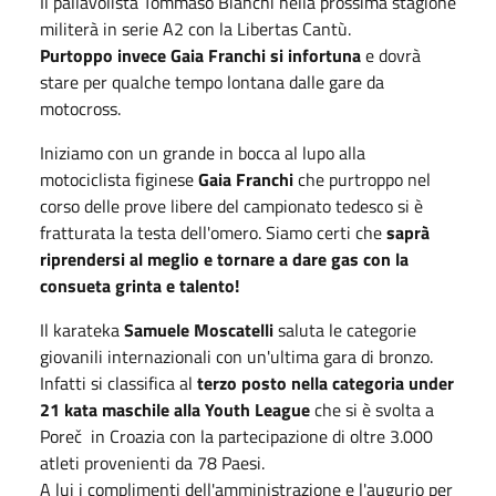
Il pallavolista Tommaso Bianchi nella prossima stagione
militerà in serie A2 con la Libertas Cantù.
Purtoppo invece Gaia Franchi si infortuna
e dovrà
stare per qualche tempo lontana dalle gare da
motocross.
Iniziamo con un grande in bocca al lupo alla
motociclista figinese
Gaia Franchi
che purtroppo nel
corso delle prove libere del campionato tedesco si è
fratturata la testa dell'omero. Siamo certi che
saprà
riprendersi al meglio e tornare a dare gas con la
consueta grinta e talento!
Il karateka
Samuele Moscatelli
saluta le categorie
giovanili internazionali con un'ultima gara di bronzo.
Infatti si classifica al
terzo posto nella categoria under
21 kata maschile alla Youth League
che si è svolta a
Poreč in Croazia con la partecipazione di oltre 3.000
atleti provenienti da 78 Paesi.
A lui i complimenti dell'amministrazione e l'augurio per