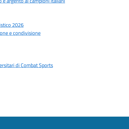
 e argento ai campioni italiani
istico 2026
ione e condivisione
rsitari di Combat Sports