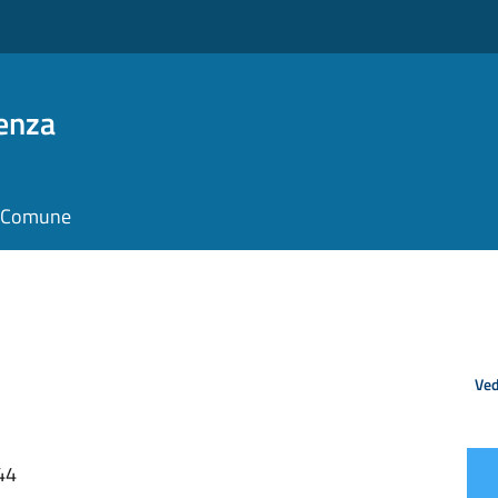
enza
il Comune
Ved
44