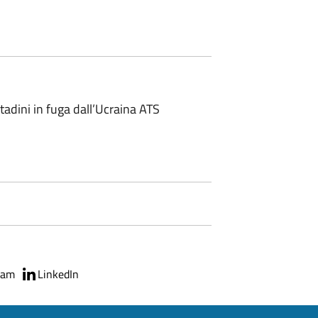
ittadini in fuga dall’Ucraina ATS
ram
LinkedIn