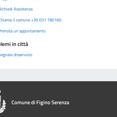
Richiedi Assistenza
Chiama il comune +39 031 780160
Prenota un appuntamento
lemi in città
Segnala disservizio
Comune di Figino Serenza