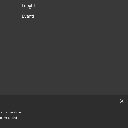
Luoghi
Eventi
×
nzionamento e
nformazioni