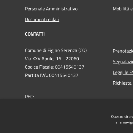
Personale Amministrativo
Mobilità e
Documenti e dati
CONTATTI
Comune di Figino Serenza (CO)
Prenotaz
Via XXV Aprile, 16 - 22060
Segnalazi
Codice Fiscale: 00415540137
Leggi le 
Partita IVA: 00415540137
Richiesta
PEC:
comune.figinoserenza@pec.provincia.como.it
Centralino Unico: +39 031 780160
Questo sito 
alla navig