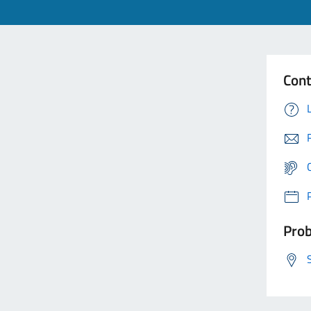
Cont
Prob