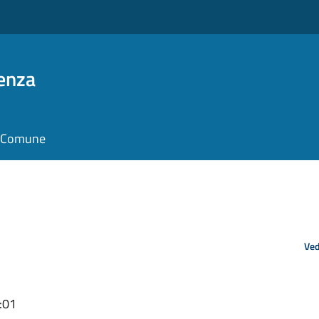
enza
il Comune
Ved
:01