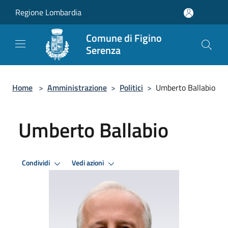
Salta al contenuto principale
Regione Lombardia
Comune di Figino
Serenza
Home
>
Amministrazione
>
Politici
>
Umberto Ballabio
Umberto Ballabio
Condividi
Vedi azioni