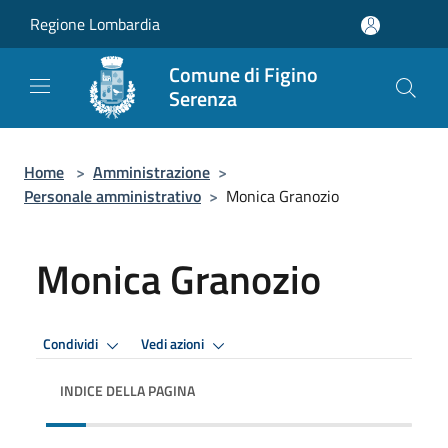
Salta al contenuto principale
Regione Lombardia
Comune di Figino
Serenza
Home
>
Amministrazione
>
Personale amministrativo
>
Monica Granozio
Monica Granozio
Condividi
Vedi azioni
INDICE DELLA PAGINA