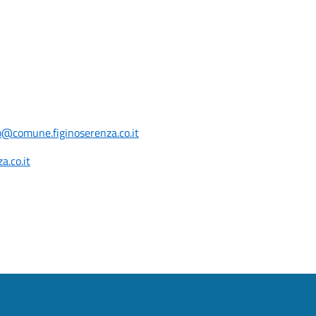
o@comune.figinoserenza.co.it
a.co.it