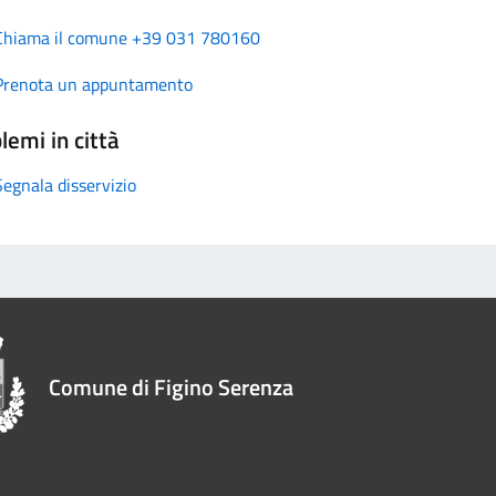
Chiama il comune +39 031 780160
Prenota un appuntamento
lemi in città
Segnala disservizio
Comune di Figino Serenza