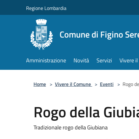
Salta al contenuto principale
Regione Lombardia
Comune di Figino Ser
Amministrazione
Novità
Servizi
Vivere 
Home
>
Vivere il Comune
>
Eventi
>
Rogo de
Rogo della Giub
Tradizionale rogo della Giubiana