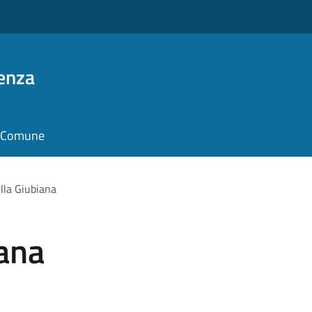
enza
il Comune
lla Giubiana
iana