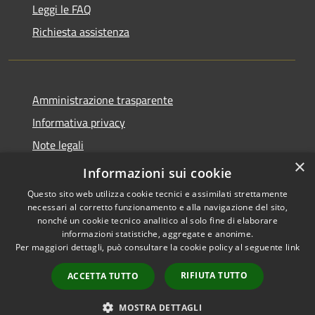
Leggi le FAQ
Richiesta assistenza
Amministrazione trasparente
Informativa privacy
Note legali
×
Dichiarazione di accessibilità
Informazioni sui cookie
Questo sito web utilizza cookie tecnici e assimilati strettamente
necessari al corretto funzionamento e alla navigazione del sito,
nonché un cookie tecnico analitico al solo fine di elaborare
informazioni statistiche, aggregate e anonime.
RSS
Copyright © 2026 • Comune di
Per maggiori dettagli, può consultare la cookie policy al seguente
link
Accessibilità
Figino Serenza • Powered by
Privacy
Municipium
Accesso
•
RIFIUTA TUTTO
ACCETTA TUTTO
Cookie
redazione
Mappa del sito
MOSTRA DETTAGLI