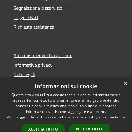
Segnalazione disservizio
Leggi le FAQ
Richiesta assistenza
Amministrazione trasparente
Informativa privacy
Note legali
×
Dichiarazione di accessibilità
Informazioni sui cookie
Questo sito web utilizza cookie tecnici e assimilati strettamente
necessari al corretto funzionamento e alla navigazione del sito,
nonché un cookie tecnico analitico al solo fine di elaborare
informazioni statistiche, aggregate e anonime.
RSS
Copyright © 2026 • Comune di
Per maggiori dettagli, può consultare la cookie policy al seguente
link
Accessibilità
Figino Serenza • Powered by
Privacy
Municipium
Accesso
•
RIFIUTA TUTTO
ACCETTA TUTTO