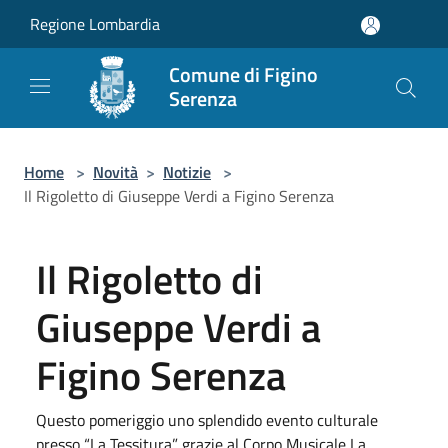
Salta al contenuto principale
Regione Lombardia
Comune di Figino
Serenza
Home
>
Novità
>
Notizie
>
Il Rigoletto di Giuseppe Verdi a Figino Serenza
Il Rigoletto di
Giuseppe Verdi a
Figino Serenza
Questo pomeriggio uno splendido evento culturale
presso “La Tessitura” grazie al Corpo Musicale La