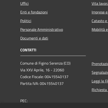
Uffici
Vita lavor
Enti e fondazioni
Imprese 
Politici
Catasto e
Personale Amministrativo
Mobilità e
Documenti e dati
CONTATTI
Comune di Figino Serenza (CO)
Prenotaz
Via XXV Aprile, 16 - 22060
Segnalazi
Codice Fiscale: 00415540137
Leggi le 
Partita IVA: 00415540137
Richiesta
PEC:
comune.figinoserenza@pec.provincia.como.it