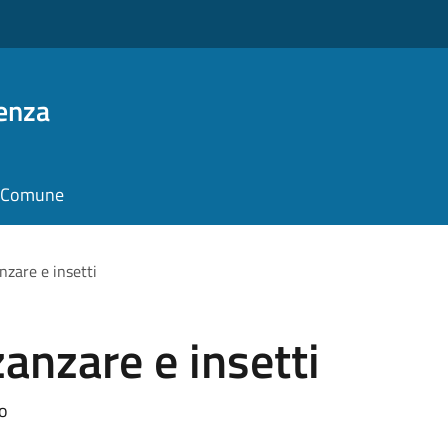
enza
il Comune
nzare e insetti
anzare e insetti
vo