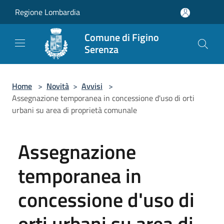
Salta al contenuto principale
Regione Lombardia
Comune di Figino
Serenza
Home
>
Novità
>
Avvisi
>
Assegnazione temporanea in concessione d'uso di orti
urbani su area di proprietà comunale
Assegnazione
temporanea in
concessione d'uso di
orti urbani su area di