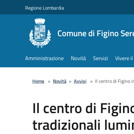
Salta al contenuto principale
Regione Lombardia
Comune di Figino Ser
Amministrazione
Novità
Servizi
Vivere 
Home
>
Novità
>
Avvisi
>
Il centro di Figino 
Il centro di Figin
tradizionali lumi