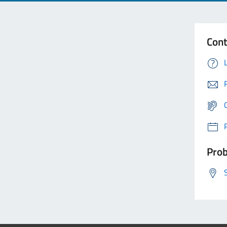
Cont
Prob