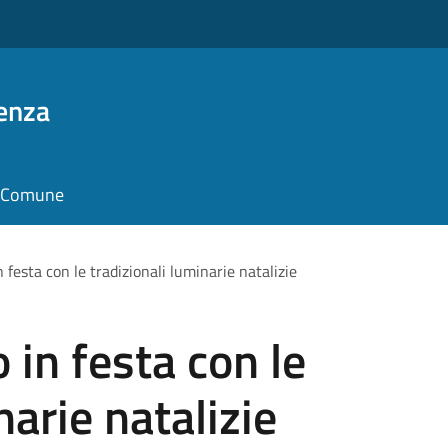
enza
il Comune
in festa con le tradizionali luminarie natalizie
o in festa con le
narie natalizie