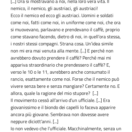
[...] Ora si mostravano a noi, nella loro vera vita. Il
nemico, il nemico, gli austriaci, gli austriaci!
Ecco il nemico ed ecco gli austriaci. Uomini e soldati
come noi, fatti come noi, in uniforme come noi, che ora
si muovevano, parlavano e prendevano il caffè, proprio
come stavano facendo, dietro di noi, in quell’ora stessa,
i nostri stessi compagni. Strana cosa. Un’idea simile
non mi era mai venuta alla mente. [...] E perché non
avrebbero dovuto prendere il caffè? Perché mai mi
appariva straordinario che prendessero il caffè? E,
verso le 10 o le 11, avrebbero anche consumato il
rancio, esattamente come noi. Forse che il nemico può
vivere senza bere e senza mangiare? Certamente no. E
allora, quale la ragione del mio stupore? [...]
Il movimento cessò all’arrivo d’un ufficiale. [...] Era
giovanissimo e il biondo dei capelli lo faceva apparire
ancora più giovane. Sembrava non dovesse avere
neppure diciott’anni. [...]
Io non vedevo che l’ufficiale. Macchinalmente, senza un