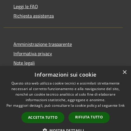
Leggi le FAQ
Richiesta assistenza
Amministrazione trasparente
Informativa privacy
Note legali
×
Dichiarazione di accessibilità
Informazioni sui cookie
Questo sito web utilizza cookie tecnici e assimilati strettamente
necessari al corretto funzionamento e alla navigazione del sito,
nonché un cookie tecnico analitico al solo fine di elaborare
informazioni statistiche, aggregate e anonime.
RSS
Copyright © 2026 • Comune di
Per maggiori dettagli, può consultare la cookie policy al seguente
link
Accessibilità
Figino Serenza • Powered by
Privacy
Municipium
Accesso
•
RIFIUTA TUTTO
ACCETTA TUTTO
Cookie
redazione
Mappa del sito
MOSTRA DETTAGLI