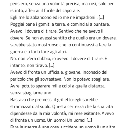
pensiero, senza una volontà precisa, ma così, solo per
istinto, afferrai il fucile del caporale.
Egli me lo abbandonò ed io me ne impadronii. [...]
Poggiai bene i gomiti a terra, e cominciai a puntare.
Avevo il dovere di tirare. Sentivo che ne avevo il
dovere. Se non avessi sentito che quello era un dovere,
sarebbe stato mostruoso che io continuassi a fare la
guerra e a farla fare agli altri.
No, non v’era dubbio, io avevo il dovere di tirare. E
intanto, non tiravo. [...]
Avevo di fronte un ufficiale, giovane, inconscio del
pericolo che gli sovrastava. Non lo potevo sbagliare.
Avrei potuto sparare mille colpi a quella distanza,
senza sbagliarne uno.
Bastava che premessi il grilletto: egli sarebbe
stramazzato al suolo. Questa certezza che la sua vita
dipendesse dalla mia volontà, mi rese esitante. Avevo
di fronte un uomo. Un uomo! Un uomo! [...]
Fare la guerra è una cosa, uccidere un uomo è un’altra