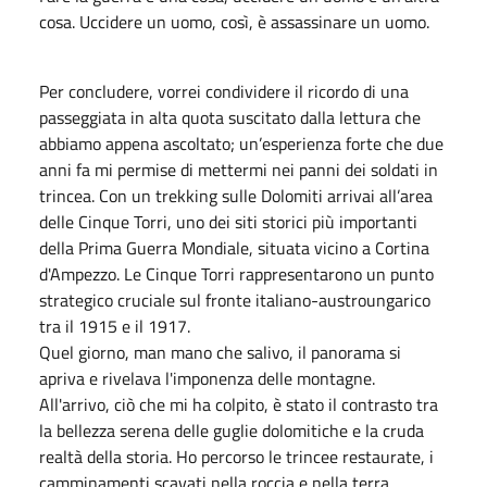
cosa. Uccidere un uomo, così, è assassinare un uomo.
Per concludere, vorrei condividere il ricordo di una
passeggiata in alta quota suscitato dalla lettura che
abbiamo appena ascoltato; un’esperienza forte che due
anni fa mi permise di mettermi nei panni dei soldati in
trincea. Con un trekking sulle Dolomiti arrivai all’area
delle Cinque Torri, uno dei siti storici più importanti
della Prima Guerra Mondiale, situata vicino a Cortina
d'Ampezzo. Le Cinque Torri rappresentarono un punto
strategico cruciale sul fronte italiano-austroungarico
tra il 1915 e il 1917.
Quel giorno, man mano che salivo, il panorama si
apriva e rivelava l'imponenza delle montagne.
All'arrivo, ciò che mi ha colpito, è stato il contrasto tra
la bellezza serena delle guglie dolomitiche e la cruda
realtà della storia. Ho percorso le trincee restaurate, i
camminamenti scavati nella roccia e nella terra.