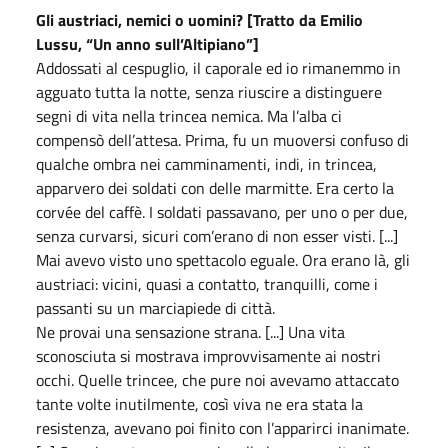
Gli austriaci, nemici o uomini? [Tratto da Emilio
Lussu, “Un anno sull’Altipiano”]
Addossati al cespuglio, il caporale ed io rimanemmo in
agguato tutta la notte, senza riuscire a distinguere
segni di vita nella trincea nemica. Ma l’alba ci
compensò dell’attesa. Prima, fu un muoversi confuso di
qualche ombra nei camminamenti, indi, in trincea,
apparvero dei soldati con delle marmitte. Era certo la
corvée del caffè. I soldati passavano, per uno o per due,
senza curvarsi, sicuri com’erano di non esser visti. [...]
Mai avevo visto uno spettacolo eguale. Ora erano là, gli
austriaci: vicini, quasi a contatto, tranquilli, come i
passanti su un marciapiede di città.
Ne provai una sensazione strana. [...] Una vita
sconosciuta si mostrava improvvisamente ai nostri
occhi. Quelle trincee, che pure noi avevamo attaccato
tante volte inutilmente, così viva ne era stata la
resistenza, avevano poi finito con l’apparirci inanimate.