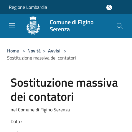
Salta al contenuto principale
Regione Lombardia
Comune di Figino
Serenza
Home
>
Novità
>
Avvisi
>
Sostituzione massiva dei contatori
Sostituzione massiva
dei contatori
nel Comune di Figino Serenza
Data :