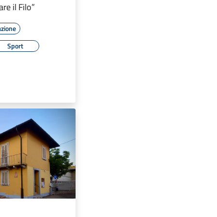
re il Filo”
azione
Sport