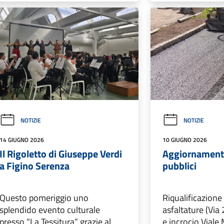
NOTIZIE
NOTIZIE
14 GIUGNO 2026
10 GIUGNO 2026
Il Rigoletto di Giuseppe Verdi
Aggiornamento
a Figino Serenza
pubblici
Questo pomeriggio uno
Riqualificazione
splendido evento culturale
asfaltature (Via 
presso “La Tessitura” grazie al
e incrocio Viale 