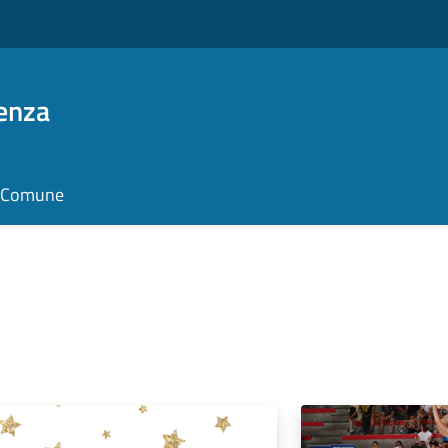
enza
il Comune