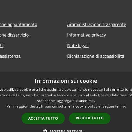
ione appuntamento
Amministrazione trasparente
one disservizio
Informativa privacy
FAQ
Note legali
 assistenza
Dichiarazione di accessibilità
Informazioni sui cookie
web utilizza cookie tecnici e assimilati strettamente necessari al corretto fu
azione del sito, nonché un cookie tecnico analitico al solo fine di elaborare i
statistiche, aggregate e anonime.
Per maggiori dettagli, può consultare la cookie policy al seguente
link
RIFIUTA TUTTO
ACCETTA TUTTO
l sito
Copyright © 2026 • Comu
MOSTRA DETTAGLI