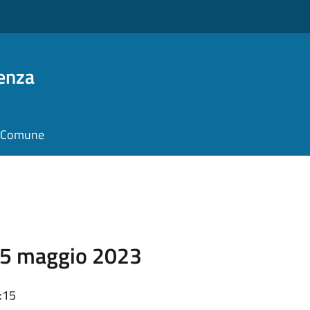
enza
il Comune
3
15 maggio 2023
:15