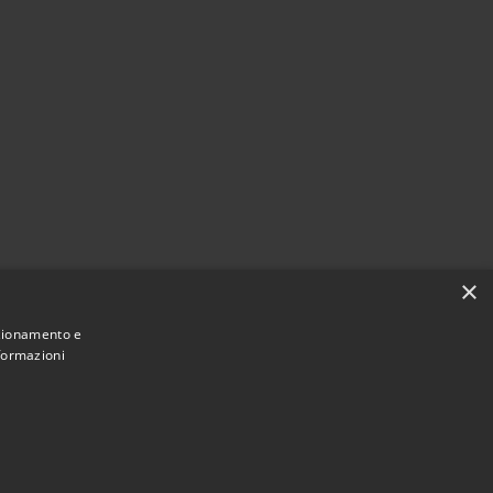
×
nzionamento e
nformazioni
Municipium
Accesso
ne di Figino Serenza • Powered by
•
redazione