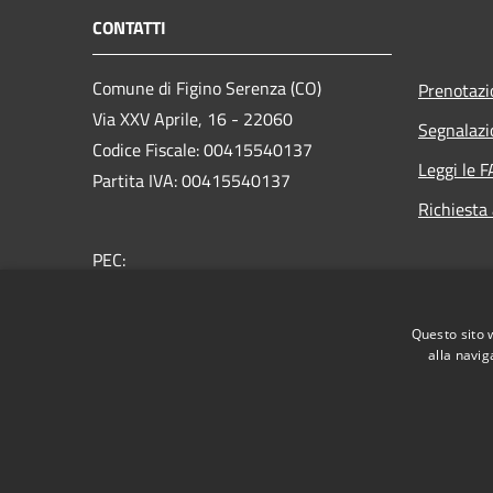
CONTATTI
Comune di Figino Serenza (CO)
Prenotaz
Via XXV Aprile, 16 - 22060
Segnalazi
Codice Fiscale: 00415540137
Leggi le 
Partita IVA: 00415540137
Richiesta
PEC:
comune.figinoserenza@pec.provincia.como.it
Centralino Unico: +39 031 780160
Questo sito 
alla navig
RSS
Accessibilità
Privacy
Cookie
Mappa de