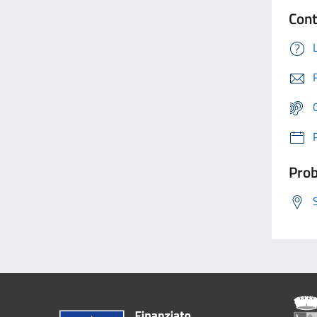
Cont
Prob