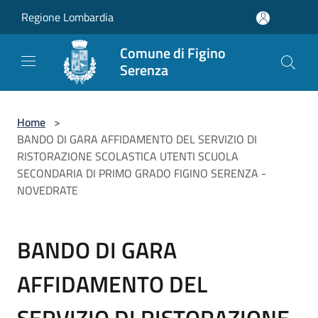
Salta al contenuto principale
Regione Lombardia
Comune di Figino
Serenza
Home
>
BANDO DI GARA AFFIDAMENTO DEL SERVIZIO DI
RISTORAZIONE SCOLASTICA UTENTI SCUOLA
SECONDARIA DI PRIMO GRADO FIGINO SERENZA -
NOVEDRATE
BANDO DI GARA
AFFIDAMENTO DEL
SERVIZIO DI RISTORAZIONE