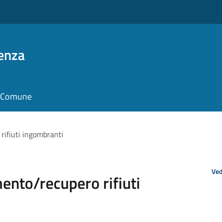
enza
il Comune
ifiuti ingombranti
Ved
nto/recupero rifiuti