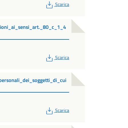
PDF
Scarica
zioni_ai_sensi_art._80_c_1_4
PDF
Scarica
ersonali_dei_soggetti_di_cui
PDF
Scarica