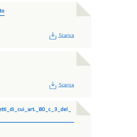
to
PDF
Scarica
PDF
Scarica
tti_di_cui_art._80_c_3_del_