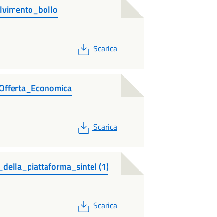
lvimento_bollo
PDF
Scarica
Offerta_Economica
PDF
Scarica
della_piattaforma_sintel (1)
PDF
Scarica