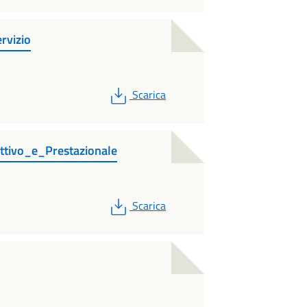
rvizio
PDF
Scarica
ttivo_e_Prestazionale
PDF
Scarica