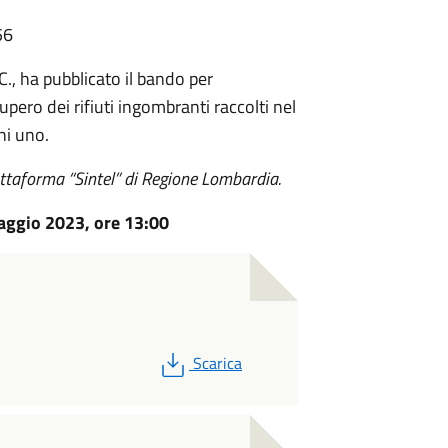
56
C., ha pubblicato il bando per
pero dei rifiuti ingombranti raccolti nel
ni uno.
iattaforma “Sintel” di Regione Lombardia.
aggio 2023, ore 13:00
PDF
Scarica