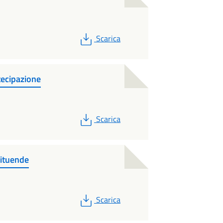
PDF
Scarica
cipazione
PDF
Scarica
ituende
PDF
Scarica