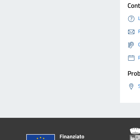
Cont
Prob