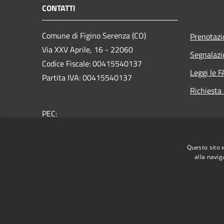
CONTATTI
Comune di Figino Serenza (CO)
Prenotaz
Via XXV Aprile, 16 - 22060
Segnalazi
Codice Fiscale: 00415540137
Leggi le 
Partita IVA: 00415540137
Richiesta
PEC:
comune.figinoserenza@pec.provincia.como.it
Centralino Unico: +39 031 780160
Questo sito 
alla navig
RSS
Accessibilità
Privacy
Cookie
Mappa de