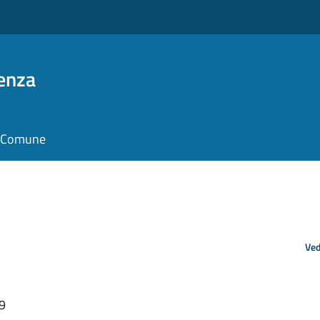
enza
il Comune
Ved
29