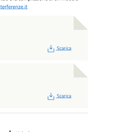
erferenze.it
PDF
Scarica
PDF
Scarica