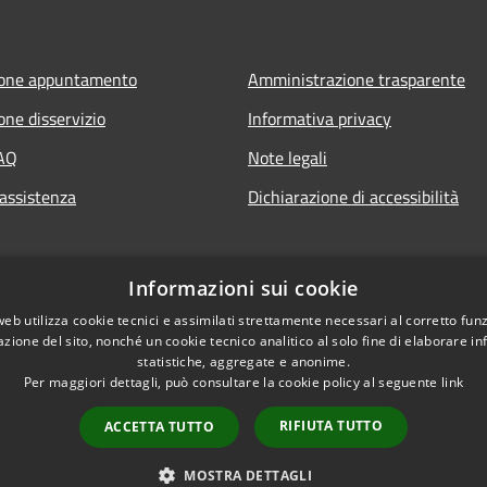
ione appuntamento
Amministrazione trasparente
one disservizio
Informativa privacy
FAQ
Note legali
 assistenza
Dichiarazione di accessibilità
Informazioni sui cookie
web utilizza cookie tecnici e assimilati strettamente necessari al corretto fu
azione del sito, nonché un cookie tecnico analitico al solo fine di elaborare i
statistiche, aggregate e anonime.
Per maggiori dettagli, può consultare la cookie policy al seguente
link
RIFIUTA TUTTO
ACCETTA TUTTO
l sito
Copyright © 2026 • Comu
MOSTRA DETTAGLI