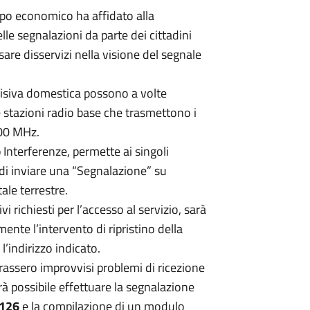
ppo economico ha affidato alla
e segnalazioni da parte dei cittadini
are disservizi nella visione del segnale
evisiva domestica possono a volte
e stazioni radio base che trasmettono i
800 MHz.
 Interferenze, permette ai singoli
 di inviare una “Segnalazione” su
tale terrestre.
i richiesti per l’accesso al servizio, sarà
ente l’intervento di ripristino della
l’indirizzo indicato.
rassero improvvisi problemi di ricezione
arà possibile effettuare la segnalazione
6126
e la compilazione di un modulo