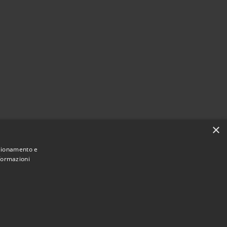
×
nzionamento e
nformazioni
Municipium
Accesso
ne di Figino Serenza • Powered by
•
redazione