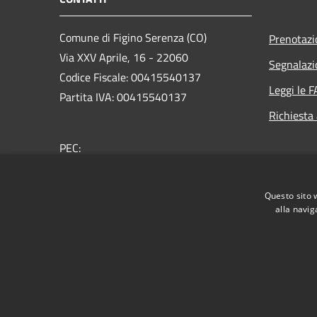
Comune di Figino Serenza (CO)
Prenotaz
Via XXV Aprile, 16 - 22060
Segnalazi
Codice Fiscale: 00415540137
Leggi le 
Partita IVA: 00415540137
Richiesta
PEC:
comune.figinoserenza@pec.provincia.como.it
Centralino Unico: +39 031 780160
Questo sito 
alla navig
RSS
Accessibilità
Privacy
Cookie
Mappa de