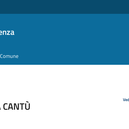
enza
il Comune
Ved
A CANTÙ