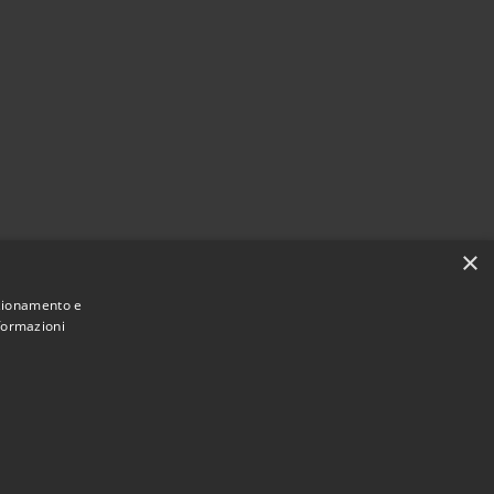
×
nzionamento e
nformazioni
Municipium
Accesso
ne di Figino Serenza • Powered by
•
redazione