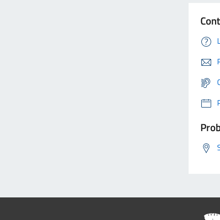
Cont
Prob