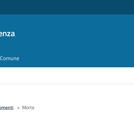
enza
il Comune
omenti
>
Morte