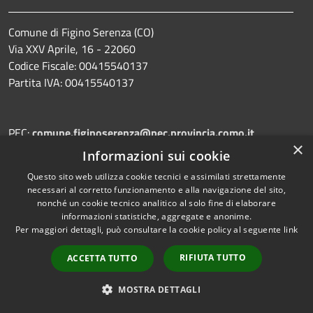
Comune di Figino Serenza (CO)
Via XXV Aprile, 16 - 22060
Codice Fiscale: 00415540137
Partita IVA: 00415540137
PEC:
comune.figinoserenza@pec.provincia.como.it
×
Centralino Unico: +39 031 780160
Informazioni sui cookie
Questo sito web utilizza cookie tecnici e assimilati strettamente
necessari al corretto funzionamento e alla navigazione del sito,
nonché un cookie tecnico analitico al solo fine di elaborare
Prenotazione appuntamento
informazioni statistiche, aggregate e anonime.
Per maggiori dettagli, può consultare la cookie policy al seguente
link
Segnalazione disservizio
Leggi le FAQ
RIFIUTA TUTTO
ACCETTA TUTTO
Richiesta assistenza
MOSTRA DETTAGLI