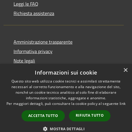
Leggi le FAQ
Richiesta assistenza
Amministrazione trasparente
Informativa privacy
Note legali
×
Dichiarazione di accessibilità
Informazioni sui cookie
Questo sito web utilizza cookie tecnici e assimilati strettamente
necessari al corretto funzionamento e alla navigazione del sito,
nonché un cookie tecnico analitico al solo fine di elaborare
informazioni statistiche, aggregate e anonime.
RSS
Copyright © 2026 • Comune di
Per maggiori dettagli, può consultare la cookie policy al seguente
link
Accessibilità
Figino Serenza • Powered by
Privacy
Municipium
Accesso
•
RIFIUTA TUTTO
ACCETTA TUTTO
Cookie
redazione
Mappa del sito
MOSTRA DETTAGLI