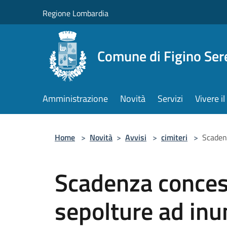
Salta al contenuto principale
Regione Lombardia
Comune di Figino Ser
Amministrazione
Novità
Servizi
Vivere 
Home
>
Novità
>
Avvisi
>
cimiteri
>
Scadenz
Scadenza concess
sepolture ad in