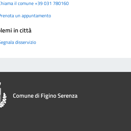
Chiama il comune +39 031 780160
Prenota un appuntamento
lemi in città
Segnala disservizio
Comune di Figino Serenza