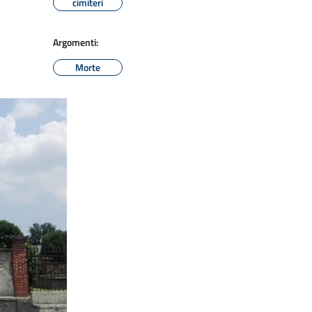
cimiteri
Argomenti:
Morte