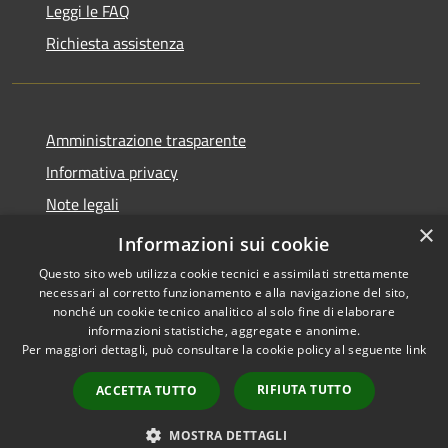
Leggi le FAQ
Richiesta assistenza
Amministrazione trasparente
Informativa privacy
Note legali
×
Dichiarazione di accessibilità
Informazioni sui cookie
Questo sito web utilizza cookie tecnici e assimilati strettamente
necessari al corretto funzionamento e alla navigazione del sito,
nonché un cookie tecnico analitico al solo fine di elaborare
informazioni statistiche, aggregate e anonime.
RSS
Copyright © 2026 • Comune di
Per maggiori dettagli, può consultare la cookie policy al seguente
link
Accessibilità
Figino Serenza • Powered by
Privacy
Municipium
Accesso
•
RIFIUTA TUTTO
ACCETTA TUTTO
Cookie
redazione
Mappa del sito
MOSTRA DETTAGLI