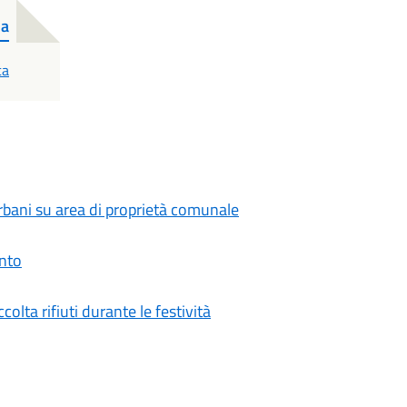
ua
ca
bani su area di proprietà comunale
ento
ccolta rifiuti durante le festività