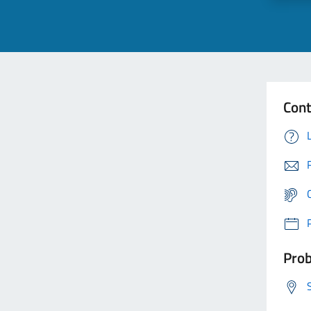
Cont
Prob