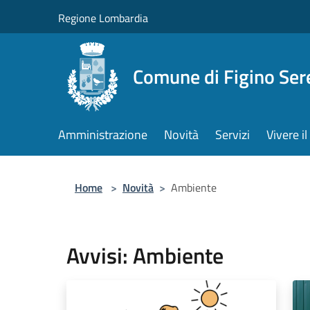
Salta al contenuto principale
Regione Lombardia
Comune di Figino Ser
Amministrazione
Novità
Servizi
Vivere 
Home
>
Novità
>
Ambiente
Avvisi: Ambiente