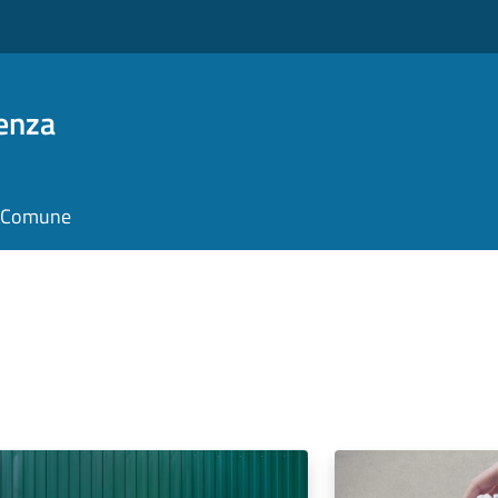
enza
il Comune